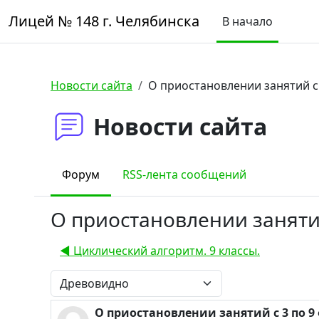
Перейти к основному содержанию
Лицей № 148 г. Челябинска
В начало
Новости сайта
О приостановлении занятий с 
Новости сайта
Форум
RSS-лента сообщений
О приостановлении занятий
◀︎ Циклический алгоритм. 9 классы.
Режим отображения
О приостановлении занятий с 3 по 9
Количество ответов: 0