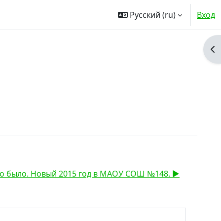
Русский ‎(ru)‎
Вход
От
то было. Новый 2015 год в МАОУ СОШ №148. ▶︎