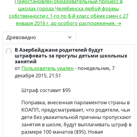
Приостановлен образовательный процесс в
школах города Челябинска любой формы
собственности с 1-го по 8-й класс обеих смен с 27
января 2016 г. до особого распоряжения. →
Режим отображения
В Азербайджане родителей будут
Количество ответов: 0
штрафовать за прогулы детьми школьных
занятий
от
Пользователь удален
-
понедельник, 7
декабря 2015, 21:51
Штраф составит $95
Поправка, внесенная парламентом страны в
КОАПП, предусматривает, что родители, чьи
дети без уважительной причины пропускают
занятия в школе, будут выплачивать штраф в
размере 100 манатов ($95). Новая