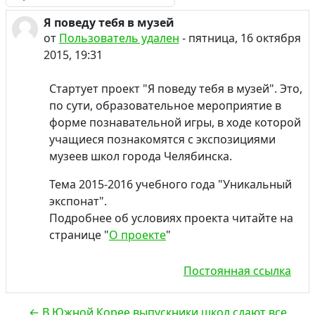
Режим отображения
Я поведу тебя в музей
Количество ответов: 0
от
Пользователь удален
-
пятница, 16 октября
2015, 19:31
Стартует проект "Я поведу тебя в музей". Это,
по сути, образовательное мероприятие в
форме познавательной игры, в ходе которой
учащиеся познакомятся с экспозициями
музеев школ города Челябинска.
Тема 2015-2016 учебного года "Уникальный
экспонат".
Подробнее об условиях проекта читайте на
странице "
О проекте
"
Постоянная ссылка
← В Южной Корее выпускники школ сдают все