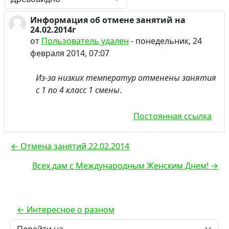
Режим отображения
Информация об отмене занятий на
Количество ответов: 0
24.02.2014г
от
Пользователь удален
-
понедельник, 24
февраля 2014, 07:07
Из-за низких температур отменены занятия
с 1 по 4 класс 1 смены
.
Постоянная ссылка
← Отмена занятий 22.02.2014
Всех дам с Международным Женским Днем! →
← Интересное о разном