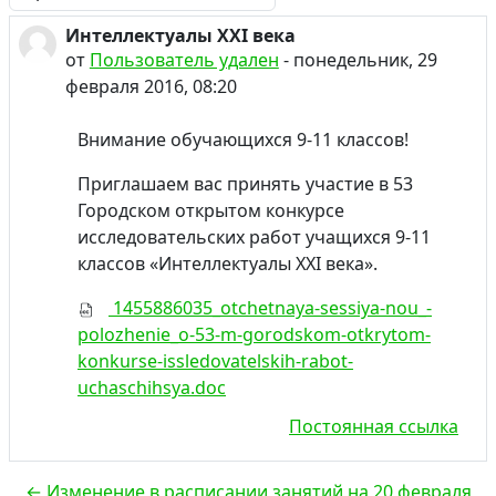
Режим отображения
Интеллектуалы XXI века
Количество ответов: 0
от
Пользователь удален
-
понедельник, 29
февраля 2016, 08:20
Внимание обучающихся 9-11 классов!
Приглашаем вас принять участие в 53
Городском открытом конкурсе
исследовательских работ учащихся 9-11
классов «Интеллектуалы XXI века».
1455886035_otchetnaya-sessiya-nou_-
polozhenie_o-53-m-gorodskom-otkrytom-
konkurse-issledovatelskih-rabot-
uchaschihsya.doc
Постоянная ссылка
← Изменение в расписании занятий на 20 февраля